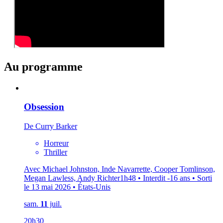
Au programme
Obsession
De Curry Barker
Horreur
Thriller
Avec Michael Johnston, Inde Navarrette, Cooper Tomlinson,
Megan Lawless, Andy Richter
1h48 • Interdit -16 ans • Sorti
le 13 mai 2026 • États-Unis
sam.
11
juil.
20h30