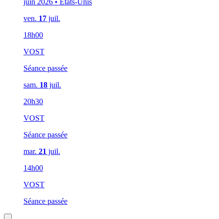
juin 2026 • États-Unis
ven.
17
juil.
18h00
VOST
Séance passée
sam.
18
juil.
20h30
VOST
Séance passée
mar.
21
juil.
14h00
VOST
Séance passée