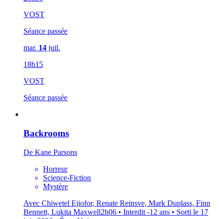
VOST
Séance passée
mar.
14
juil.
18h15
VOST
Séance passée
Backrooms
De Kane Parsons
Horreur
Science-Fiction
Mystère
Avec Chiwetel Ejiofor, Renate Reinsve, Mark Duplass, Finn
Bennett, Lukita Maxwell
2h06 • Interdit -12 ans • Sorti le 17