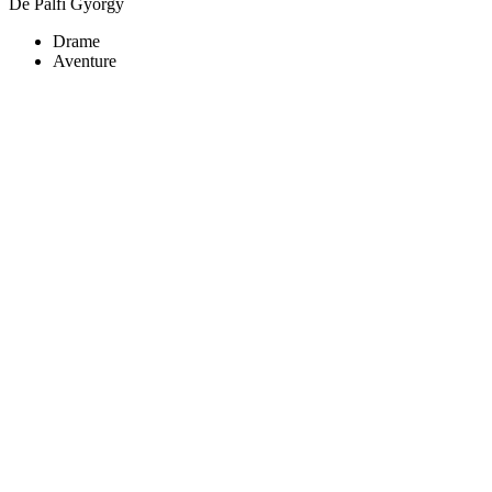
De Pálfi György
Drame
Aventure