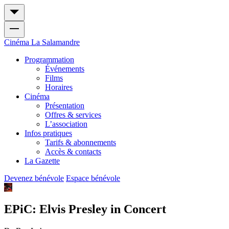
Cinéma
La Salamandre
Programmation
Événements
Films
Horaires
Cinéma
Présentation
Offres & services
L’association
Infos pratiques
Tarifs & abonnements
Accès & contacts
La Gazette
Devenez bénévole
Espace bénévole
EPiC: Elvis Presley in Concert