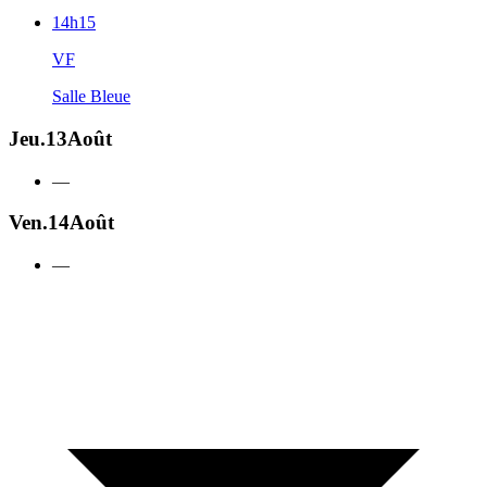
14h15
VF
Salle Bleue
Jeu.
13
Août
—
Ven.
14
Août
—