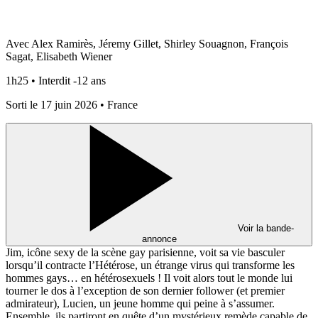
Avec Alex Ramirès, Jéremy Gillet, Shirley Souagnon, François
Sagat, Elisabeth Wiener
1h25 • Interdit -12 ans
Sorti le 17 juin 2026 • France
Voir la bande-
annonce
Jim, icône sexy de la scène gay parisienne, voit sa vie basculer
lorsqu’il contracte l’Hétérose, un étrange virus qui transforme les
hommes gays… en hétérosexuels ! Il voit alors tout le monde lui
tourner le dos à l’exception de son dernier follower (et premier
admirateur), Lucien, un jeune homme qui peine à s’assumer.
Ensemble, ils partiront en quête d’un mystérieux remède capable de