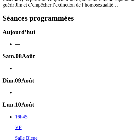
guérir Jim et d’empêcher l’extinction de l’homosexualité…
Séances programmées
Aujourd’hui
—
Sam.
08
Août
—
Dim.
09
Août
—
Lun.
10
Août
16h45
VF
Salle Bleue