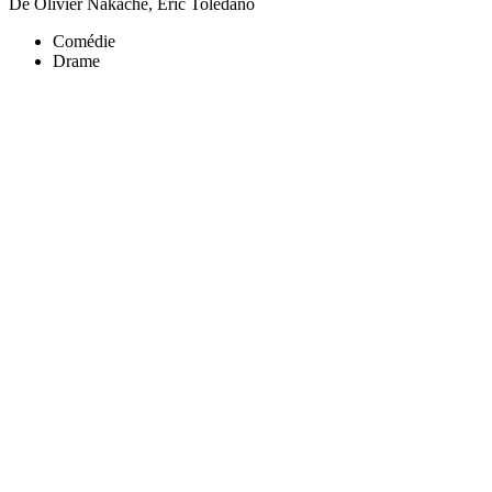
De Olivier Nakache, Éric Toledano
Comédie
Drame