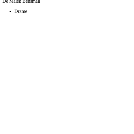
De Malek Bensmaïl
Drame