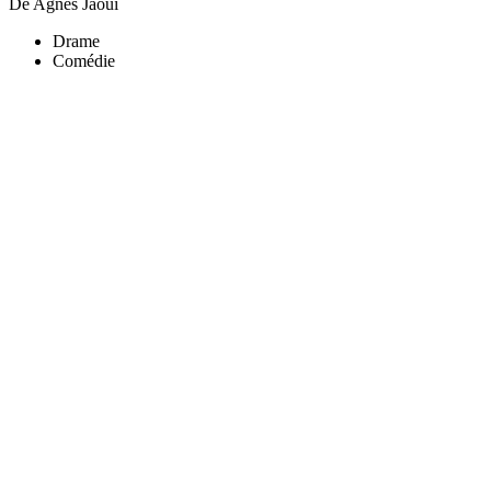
De Agnès Jaoui
Drame
Comédie