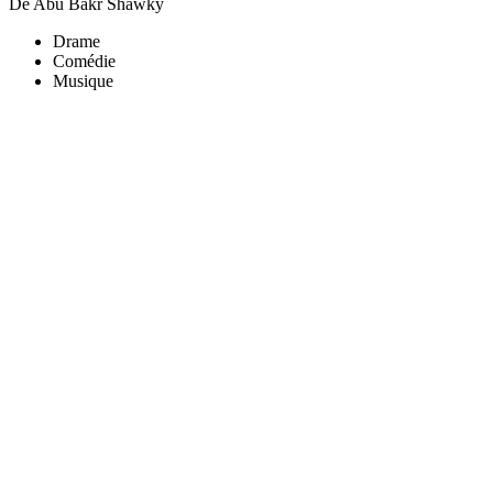
De Abu Bakr Shawky
Drame
Comédie
Musique