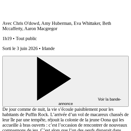
Avec Chris O'dowd, Amy Huberman, Eva Whittaker, Beth
Mccafferty, Aaron Macgregor
1h19 • Tout public
Sorti le 3 juin 2026 • Irlande
Voir la bande-
annonce
De jour comme de nuit, la vie s’écoule paisiblement pour les
habitants de Puffin Rock. L’arrivée d’un vol de macareux chassés de
leur île par une tempête, réjouit la colonie de la jeune Oona qui les
accueille à bras ouverts : c’est l’occasion de rencontrer de nouveaux
compagnons de jeu. C’est alors que l’un des oeufs disparait dans