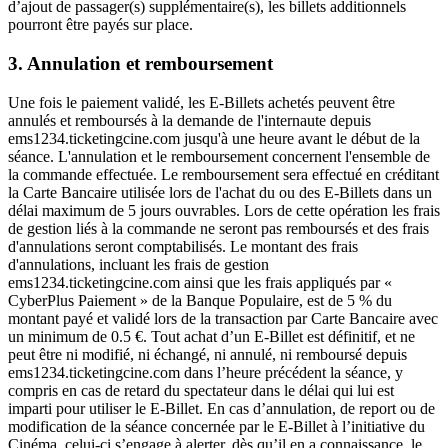
d’ajout de passager(s) supplémentaire(s), les billets additionnels
pourront être payés sur place.
3. Annulation et remboursement
Une fois le paiement validé, les E-Billets achetés peuvent être
annulés et remboursés à la demande de l'internaute depuis
ems1234.ticketingcine.com jusqu'à une heure avant le début de la
séance. L'annulation et le remboursement concernent l'ensemble de
la commande effectuée. Le remboursement sera effectué en créditant
la Carte Bancaire utilisée lors de l'achat du ou des E-Billets dans un
délai maximum de 5 jours ouvrables. Lors de cette opération les frais
de gestion liés à la commande ne seront pas remboursés et des frais
d'annulations seront comptabilisés. Le montant des frais
d'annulations, incluant les frais de gestion
ems1234.ticketingcine.com ainsi que les frais appliqués par «
CyberPlus Paiement » de la Banque Populaire, est de 5 % du
montant payé et validé lors de la transaction par Carte Bancaire avec
un minimum de 0.5 €. Tout achat d’un E-Billet est définitif, et ne
peut être ni modifié, ni échangé, ni annulé, ni remboursé depuis
ems1234.ticketingcine.com dans l’heure précédent la séance, y
compris en cas de retard du spectateur dans le délai qui lui est
imparti pour utiliser le E-Billet. En cas d’annulation, de report ou de
modification de la séance concernée par le E-Billet à l’initiative du
Cinéma, celui-ci s’engage à alerter, dès qu’il en a connaissance, le