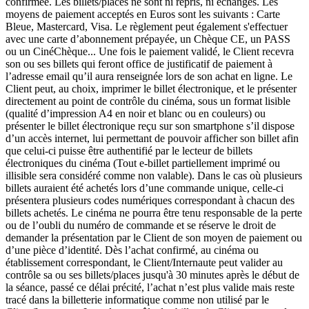
confirmée. Les billets/places ne sont ni repris, ni échangés. Les
moyens de paiement acceptés en Euros sont les suivants : Carte
Bleue, Mastercard, Visa. Le règlement peut également s'effectuer
avec une carte d’abonnement prépayée, un Chèque CE, un PASS
ou un CinéChèque... Une fois le paiement validé, le Client recevra
son ou ses billets qui feront office de justificatif de paiement à
l’adresse email qu’il aura renseignée lors de son achat en ligne. Le
Client peut, au choix, imprimer le billet électronique, et le présenter
directement au point de contrôle du cinéma, sous un format lisible
(qualité d’impression A4 en noir et blanc ou en couleurs) ou
présenter le billet électronique reçu sur son smartphone s’il dispose
d’un accès internet, lui permettant de pouvoir afficher son billet afin
que celui-ci puisse être authentifié par le lecteur de billets
électroniques du cinéma (Tout e-billet partiellement imprimé ou
illisible sera considéré comme non valable). Dans le cas où plusieurs
billets auraient été achetés lors d’une commande unique, celle-ci
présentera plusieurs codes numériques correspondant à chacun des
billets achetés. Le cinéma ne pourra être tenu responsable de la perte
ou de l’oubli du numéro de commande et se réserve le droit de
demander la présentation par le Client de son moyen de paiement ou
d’une pièce d’identité. Dès l’achat confirmé, au cinéma ou
établissement correspondant, le Client/Internaute peut valider au
contrôle sa ou ses billets/places jusqu'à 30 minutes après le début de
la séance, passé ce délai précité, l’achat n’est plus valide mais reste
tracé dans la billetterie informatique comme non utilisé par le