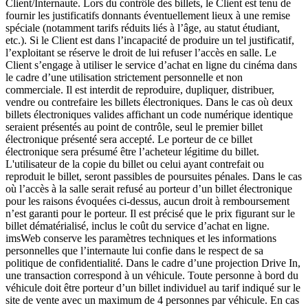
Client/Internaute. Lors du contrôle des billets, le Client est tenu de
fournir les justificatifs donnants éventuellement lieux à une remise
spéciale (notamment tarifs réduits liés à l’âge, au statut étudiant,
etc.). Si le Client est dans l’incapacité de produire un tel justificatif,
l’exploitant se réserve le droit de lui refuser l’accès en salle. Le
Client s’engage à utiliser le service d’achat en ligne du cinéma dans
le cadre d’une utilisation strictement personnelle et non
commerciale. Il est interdit de reproduire, dupliquer, distribuer,
vendre ou contrefaire les billets électroniques. Dans le cas où deux
billets électroniques valides affichant un code numérique identique
seraient présentés au point de contrôle, seul le premier billet
électronique présenté sera accepté. Le porteur de ce billet
électronique sera présumé être l’acheteur légitime du billet.
L'utilisateur de la copie du billet ou celui ayant contrefait ou
reproduit le billet, seront passibles de poursuites pénales. Dans le cas
où l’accès à la salle serait refusé au porteur d’un billet électronique
pour les raisons évoquées ci-dessus, aucun droit à remboursement
n’est garanti pour le porteur. Il est précisé que le prix figurant sur le
billet dématérialisé, inclus le coût du service d’achat en ligne.
imsWeb conserve les paramètres techniques et les informations
personnelles que l’internaute lui confie dans le respect de sa
politique de confidentialité. Dans le cadre d’une projection Drive In,
une transaction correspond à un véhicule. Toute personne à bord du
véhicule doit être porteur d’un billet individuel au tarif indiqué sur le
site de vente avec un maximum de 4 personnes par véhicule. En cas